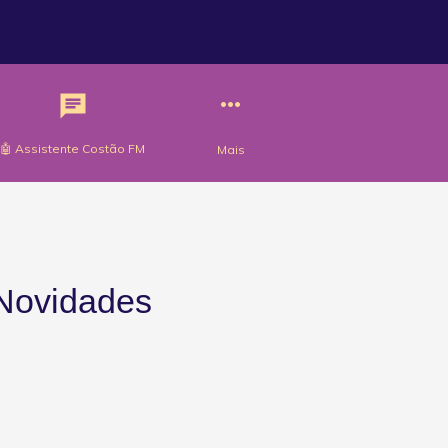
🤖 Assistente Costão FM
Mais
Novidades