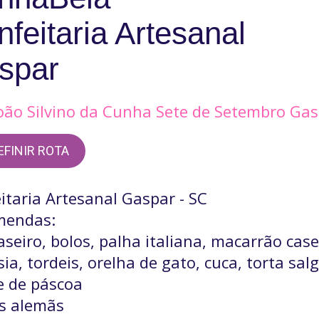
feitaria Artesanal
spar
João Silvino da Cunha Sete de Setembro Ga
EFINIR ROTA
itaria Artesanal Gaspar - SC
mendas:
aseiro, bolos, palha italiana, macarrão case
sia, tordeis, orelha de gato, cuca, torta sal
e de páscoa
s alemãs