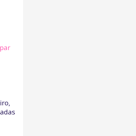
spar
iro,
gadas