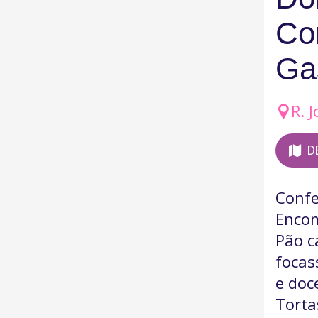
Con
Ga
R. 
D
Confe
Enco
Pão c
focas
e doc
Torta