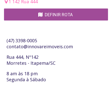
1 142 Rua 444
DEFINIR ROTA
Po
(47) 3398-0005
contato@innovareimoveis.com
Rua 444, Nº142
Morretes - Itapema/SC
8 am às 18 pm
Segunda à Sábado
rque a Innovare é a
imobiliária certa?