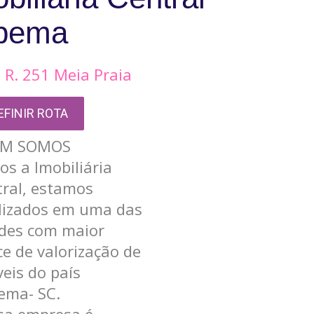
apema
 R. 251 Meia Praia
EFINIR ROTA
M SOMOS
s a Imobiliária
ral, estamos
alizados em uma das
ades com maior
ce de valorização de
eis do país
ema- SC.
sa empresa é