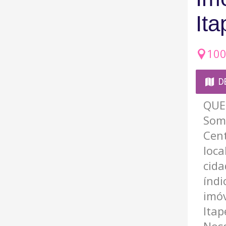
It
100
D
QUE
Somo
Cent
loc
cid
índi
imóv
Itap
Nos